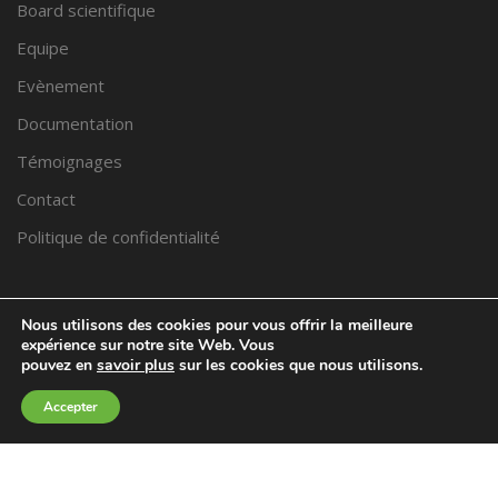
Board scientifique
Equipe
Evènement
Documentation
Témoignages
Contact
Politique de confidentialité
PRENDRE RDV
Nous utilisons des cookies pour vous offrir la meilleure
expérience sur notre site Web. Vous
pouvez en
savoir plus
sur les cookies que nous utilisons.
Trouver un praticien proche de chez vous
Accepter
Voir l’équipe