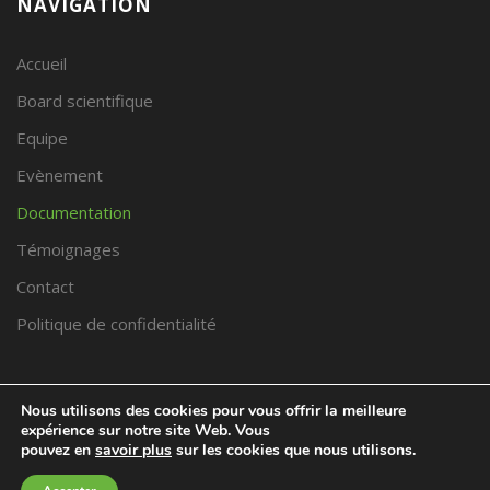
NAVIGATION
Accueil
Board scientifique
Equipe
Evènement
Documentation
Témoignages
Contact
Politique de confidentialité
PRENDRE RDV
Nous utilisons des cookies pour vous offrir la meilleure
expérience sur notre site Web. Vous
pouvez en
savoir plus
sur les cookies que nous utilisons.
Trouver un praticien proche de chez vous