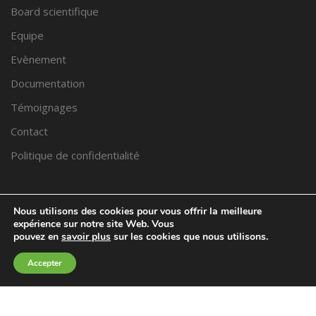
Board scientifique
Equipe
Evènement
Documentation
Témoignages
Contact
Politique de confidentialité
PRENDRE RDV
Nous utilisons des cookies pour vous offrir la meilleure
expérience sur notre site Web. Vous
pouvez en
savoir plus
sur les cookies que nous utilisons.
Trouver un praticien proche de chez vous
Accepter
Voir l’équipe